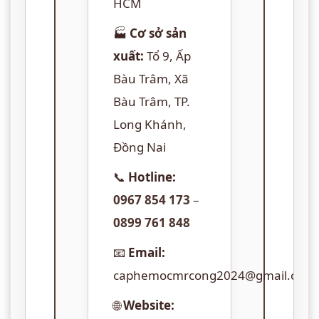
HCM
🏭
Cơ sở sản
xuất:
Tổ 9, Ấp
Bàu Trâm, Xã
Bàu Trâm, TP.
Long Khánh,
Đồng Nai
📞
Hotline:
0967 854 173
–
0899 761 848
📧
Email:
caphemocmrcong2024@gmail.com
🌐
Website: