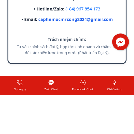
▪ Hotline/Zalo:
(+84) 967 854 173
▪ Email:
caphemocmrcong2024@gmail.com
Trách nhiệm chính:
Tư vấn chính sách đại lý, hợp tác kinh doanh và chăm sóc
đối tác chiến lược trong nước (Phát triển Đại lý).
Copyright © 2024 Mr. Công Cà Phê Mộc. All rights reserved.
Gọi ngay
Zalo Chat
Facebook Chat
Chỉ đường
Designed by
Nina.vn