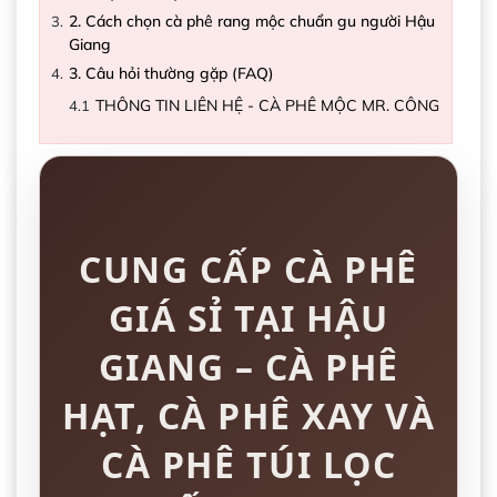
2. Cách chọn cà phê rang mộc chuẩn gu người Hậu
Giang
3. Câu hỏi thường gặp (FAQ)
THÔNG TIN LIÊN HỆ - CÀ PHÊ MỘC MR. CÔNG
CUNG CẤP CÀ PHÊ
GIÁ SỈ TẠI HẬU
GIANG – CÀ PHÊ
HẠT, CÀ PHÊ XAY VÀ
CÀ PHÊ TÚI LỌC