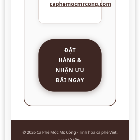
caphemocmrcong.com
ĐẶT
HÀNG &
NHẬN ƯU
ĐÃI NGAY
© 2026 Cà Phê Mộc Mr. Công - Tinh hoa cà phê Việt,
sạch từ tâm.