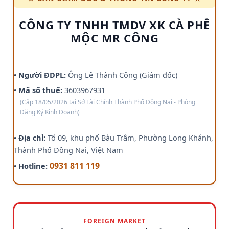
CÔNG TY TNHH TMDV XK CÀ PHÊ
MỘC MR CÔNG
• Người ĐDPL:
Ông Lê Thành Công (Giám đốc)
• Mã số thuế:
3603967931
(Cấp 18/05/2026 tại Sở Tài Chính Thành Phố Đồng Nai - Phòng
Đăng Ký Kinh Doanh)
• Địa chỉ:
Tổ 09, khu phố Bàu Trâm, Phường Long Khánh,
Thành Phố Đồng Nai, Việt Nam
0931 811 119
• Hotline:
FOREIGN MARKET