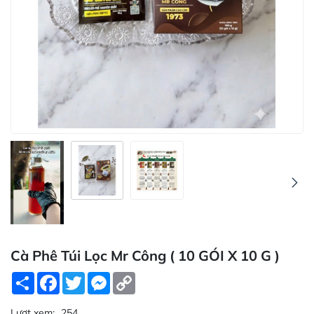
Cà Phê Túi Lọc Mr Công ( 10 GÓI X 10 G )
Share
Facebook
Twitter
Messenger
Copy
Link
Lượt xem:
254