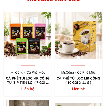
Mr.Công - Cà Phê Mộc
Mr.Công - Cà Phê Mộc
CÀ PHÊ TÚI LỌC MR CÔNG
CÀ PHÊ TÚI LỌC MR CÔNG
TÚI ZIP TIỆN LỢI ( 7 GÓI X
( 10 GÓI X 11 G )
11 G )
Liên hệ
Liên hệ