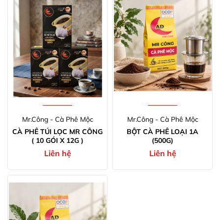
Mr.Công - Cà Phê Mộc
Mr.Công - Cà Phê Mộc
CÀ PHÊ TÚI LỌC MR CÔNG
BỘT CÀ PHÊ LOẠI 1A
( 10 GÓI X 12G )
(500G)
Liên hệ
Liên hệ